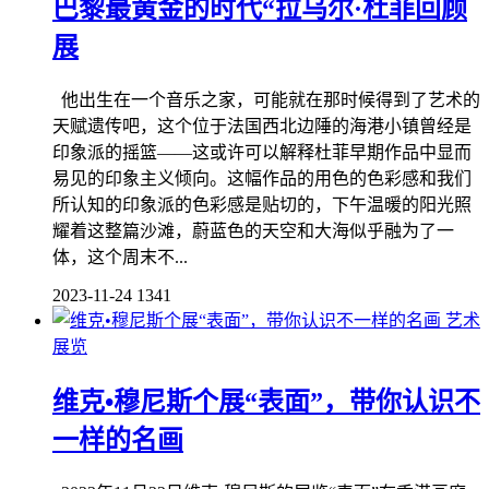
巴黎最黄金的时代“拉乌尔·杜菲回顾
展
他出生在一个音乐之家，可能就在那时候得到了艺术的
天赋遗传吧，这个位于法国西北边陲的海港小镇曾经是
印象派的摇篮——这或许可以解释杜菲早期作品中显而
易见的印象主义倾向。这幅作品的用色的色彩感和我们
所认知的印象派的色彩感是贴切的，下午温暖的阳光照
耀着这整篇沙滩，蔚蓝色的天空和大海似乎融为了一
体，这个周末不...
2023-11-24
1341
艺术
展览
维克•穆尼斯个展“表面”，带你认识不
一样的名画