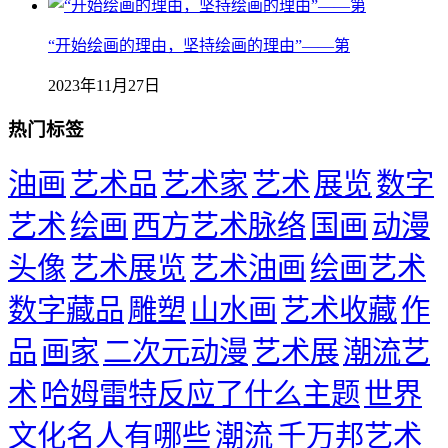
“开始绘画的理由，坚持绘画的理由”——第
2023年11月27日
热门标签
油画
艺术品
艺术家
艺术
展览
数字
艺术
绘画
西方艺术脉络
国画
动漫
头像
艺术展览
艺术油画
绘画艺术
数字藏品
雕塑
山水画
艺术收藏
作
品
画家
二次元动漫
艺术展
潮流艺
术
哈姆雷特反应了什么主题
世界
文化名人有哪些
潮流
千万邦艺术