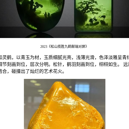
2023《松山揽胜九鹤献瑞对屏》
和灵鹤，以青玉为材，玉质细腻光亮，浅薄光滑，色泽淡雅呈青
细节刻画到位，层次分明。松针，鹤羽刻画到位，栩栩如生。 远
结合，碰撞出了灿烂的艺术花火。