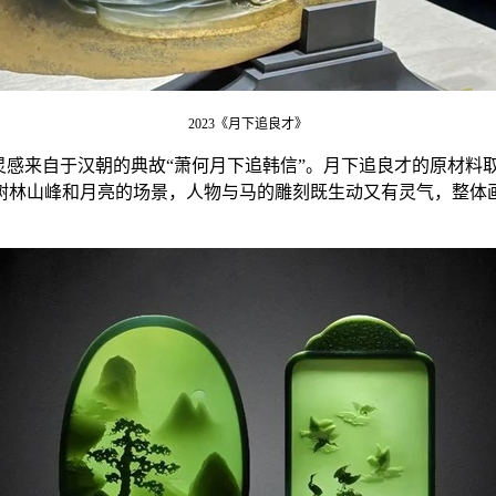
2023《月下追良才》
灵感来自于汉朝的典故“萧何月下追韩信”。月下追良才的原材
树林山峰和月亮的场景，人物与马的雕刻既生动又有灵气，整体
。