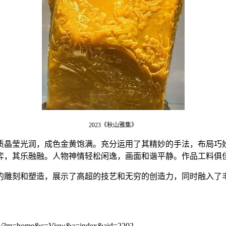
2023《秋山雅集》
质晶莹光润，成色金黄饱满。充分运用了其精妙的手法，布局巧
弈，其乐融融。人物神情轻松闲逸，画面和谐平静。作品工料俱
的雕刻和塑造，展示了高超的技艺和无穷的创造力，同时融入了
ome&c=View&a=index&aid=2202