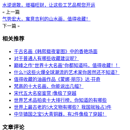
水逆退散，增福旺财，让这些工艺品帮您开运
« 上一篇
气势宏大，寓意吉利的山水画，值得收藏！
下一篇 »
相关推荐
千古名画《韩熙载夜宴图》中的香艳场面
对于普通人有哪些收藏建议呢？
巅峰之作"世界十大名画"你都知道吗，值得收藏！！
什么?!这些火爆全球潮流的艺术家你居然还不知道？
值得收藏的油画作品《蒙娜·丽莎》达·芬奇
梵高的十大名画，你能说出几幅？
宋代五大名窑鉴赏 |像极了穿越
世界艺术品拍卖十大排行榜，你知道的有哪些
世界上最古老的5大文物有哪些？我国就独占3件
中华镇国之宝5大青铜器，有2件像极了穿越！
文章评论