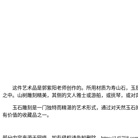
这件艺术品是郭紫阳老师创作的。所用材质为寿山石，玉
之中。山树雕刻精美，其侧的文人雅士或游船，或抚琴，或对
玉石雕刻是一门独特而精湛的艺术形式，通过对天然玉石
有价值的收藏品之一。
部分内容来源于网络，如有侵权请告知删除。https://145758.com/?m=h