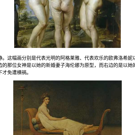
静。这幅画分别是代表光明的阿格莱雅、代表欢乐的欧弗洛希妮
边的那位女神是以她的新婚妻子海伦娜为原型，而右边的是以她的
下才免遭横祸。