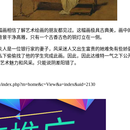
幅画相信了解艺术绘画的朋友都见过。这幅画极具古典美，画中
背景干净高雅，只有一个古香古色的铜灯立在一侧。
夫人是一位银行家的妻子，风采迷人又出生富贵的她难免有些娇
私下偷偷找了他的学生完成此画。因此，因此达维特一气之下公开
的艺术魅力和风采。只能说阴差阳错了。
php?m=home&c=View&a=index&aid=2130