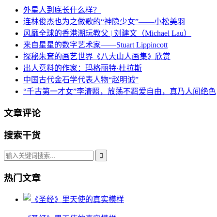
外星人到底长什么样？
连林俊杰也为之做歌的“神隐少女”——小松美羽
风靡全球的香港潮玩教父 | 刘建文（Michael Lau）
来自星星的数字艺术家——Stuart Lippincott
探秘朱耷的画艺世界《八大山人画集》欣赏
出人意料的作家：玛格丽特·杜拉斯
中国古代金石学代表人物“赵明诚”
“千古第一才女”李清照，放荡不羁爱自由，真乃人间绝色
文章评论
搜索干货
热门文章