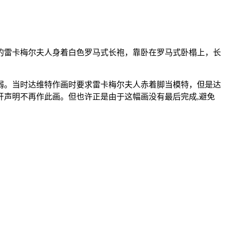
的雷卡梅尔夫人身着白色罗马式长袍，靠卧在罗马式卧榻上，长
弱。当时达维特作画时要求雷卡梅尔夫人赤着脚当模特，但是达
声明不再作此画。但也许正是由于这幅画没有最后完成,避免