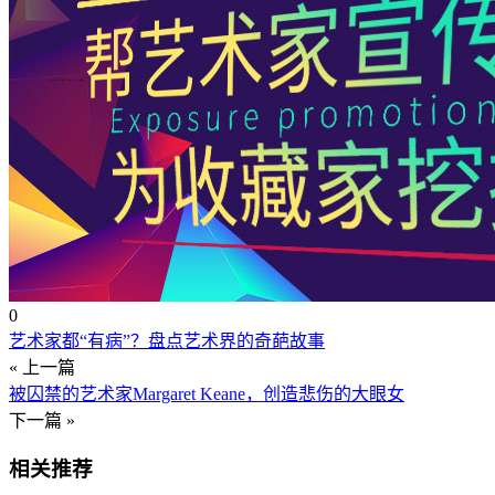
0
艺术家都“有病”？盘点艺术界的奇葩故事
« 上一篇
被囚禁的艺术家Margaret Keane，创造悲伤的大眼女
下一篇 »
相关推荐