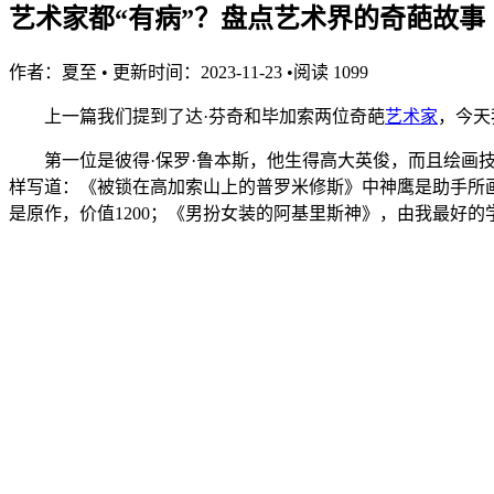
艺术家都“有病”？盘点艺术界的奇葩故事
作者：
夏至
•
更新时间：2023-11-23
•
阅读
1099
上一篇我们提到了达·芬奇和毕加索两位奇葩
艺术家
，今天
第一位是彼得·保罗·鲁本斯，他生得高大英俊，而且绘
样写道：《被锁在高加索山上的普罗米修斯》中神鹰是助手所画
是原作，价值1200；《男扮女装的阿基里斯神》，由我最好