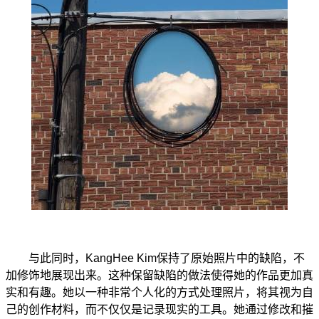
与此同时，KangHee Kim保持了原始照片中的缺陷，不
加修饰地展现出来。这种保留缺陷的做法使得她的作品更加真
实和有趣。她以一种非常个人化的方式处理照片，将其视为自
己的创作材料，而不仅仅是记录现实的工具。她通过修改和摧