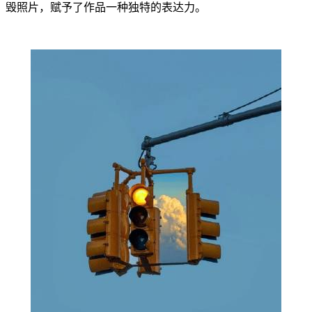
毁照片，赋予了作品一种独特的表达力。