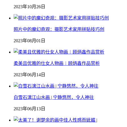
2023年10月26日
照片中的魔幻奇观：摄影艺术家用拼贴技巧创
2023年08月01日
柔美且优雅的仕女人物画︱顾炳鑫作品赏析
2023年06月14日
白雪石漓江山水画 | 宁静悠然，令人神往
2023年06月13日