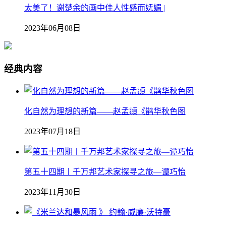
太美了！谢楚余的画中佳人性感而妩媚 |
2023年06月08日
经典内容
化自然为理想的新篇——赵孟頫《鹊华秋色图
2023年07月18日
第五十四期丨千万邦艺术家探寻之旅—谭巧怡
2023年11月30日