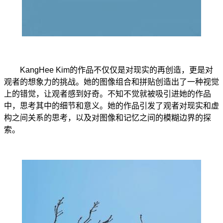
KangHee Kim的作品不仅仅是对现实的再创造，更是对
观者的想象力的挑战。她的图像组合和拼贴创造出了一种视觉
上的错觉，让观者感到好奇。不知不觉就被吸引进她的作品
中，思考其中的细节和意义。她的作品引发了观者对现实和虚
构之间关系的思考，以及对图像和记忆之间的模糊边界的探
索。