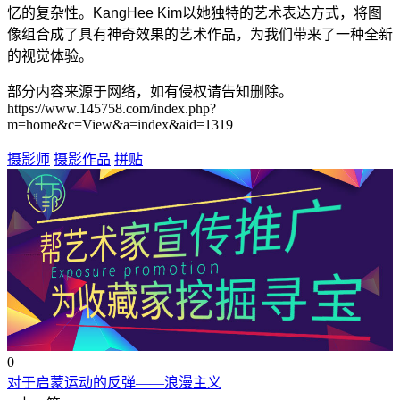
忆的复杂性。KangHee Kim以她独特的艺术表达方式，将图
像组合成了具有神奇效果的艺术作品，为我们带来了一种全新
的视觉体验。
部分内容来源于网络，如有侵权请告知删除。
https://www.145758.com/index.php?
m=home&c=View&a=index&aid=1319
摄影师
摄影作品
拼贴
0
对于启蒙运动的反弹——浪漫主义