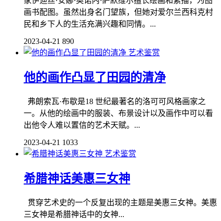
家伊迪丝·安娜·奥诺内·萨默维尔擅长绘画和素描，为图
画书配图。虽然出身名门望族，但她对爱尔兰西科克村
民和乡下人的生活充满兴趣和同情。...
2023-04-21
890
艺术鉴赏
他的画作凸显了田园的清净
弗朗索瓦·布歇是18 世纪最著名的洛可可风格画家之
一。从他的绘画中的服装、布景设计以及画作中可以看
出他令人难以置信的艺术天赋。...
2023-04-21
1033
艺术鉴赏
希腊神话美惠三女神
贯穿艺术史的一个反复出现的主题是美惠三女神。美惠
三女神是希腊神话中的女神...