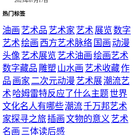
2023年07月17日
热门标签
油画
艺术品
艺术家
艺术
展览
数字
艺术
绘画
西方艺术脉络
国画
动漫
头像
艺术展览
艺术油画
绘画艺术
数字藏品
雕塑
山水画
艺术收藏
作
品
画家
二次元动漫
艺术展
潮流艺
术
哈姆雷特反应了什么主题
世界
文化名人有哪些
潮流
千万邦艺术
家探寻之旅
插画
文物的意义
艺术
名画
三体读后感