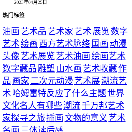
2023年04月25日
热门标签
油画
艺术品
艺术家
艺术
展览
数字
艺术
绘画
西方艺术脉络
国画
动漫
头像
艺术展览
艺术油画
绘画艺术
数字藏品
雕塑
山水画
艺术收藏
作
品
画家
二次元动漫
艺术展
潮流艺
术
哈姆雷特反应了什么主题
世界
文化名人有哪些
潮流
千万邦艺术
家探寻之旅
插画
文物的意义
艺术
名画
三体读后感