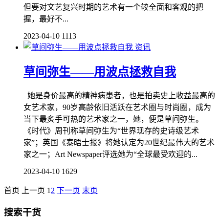
但要对文艺复兴时期的艺术有一个较全面和客观的把
握，最好不...
2023-04-10
1113
资讯
草间弥生——用波点拯救自我
她是身价最高的精神病患者，也是拍卖史上收益最高的
女艺术家，90岁高龄依旧活跃在艺术圈与时尚圈，成为
当下最炙手可热的艺术家之一，她，便是草间弥生。
《时代》周刊称草间弥生为“世界现存的史诗级艺术
家”；英国《泰晤士报》将她认定为20世纪最伟大的艺术
家之一；Art Newspaper评选她为“全球最受欢迎的...
2023-04-10
1629
首页
上一页
1
2
下一页
末页
搜索干货