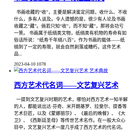
书画收藏的“收”，主要是解决鉴定问题，收什么、不收
什么，多有人谈及。令人遗憾的是，很少有人论及书画
收藏之“藏”。倘若只知“收”，而不知“藏”，那将会功亏
一篑。 书画属于纸绢类文物，纸绢类有机物的寿命有如
俗话所说：“纸寿千年绢八百”，作为书画的载体——纸
绢到了一定的寿限，就会自然剥落或糟朽，这件艺术
品...
2023-04-10
1078
艺术典故
西方艺术代名词——文艺复兴艺术
一提到文艺复兴时期的艺术，哪怕对西方艺术一知半解
的人，都能说出达·芬奇、米开朗基罗、拉斐尔、提香等
艺术巨匠，以及《蒙娜丽莎》、《最后的晚餐》、《大
卫》、《西斯廷圣母》等传世艺术名作。在一般大众心
目中，文艺复兴艺术一度几乎成了西方艺术的代名词。