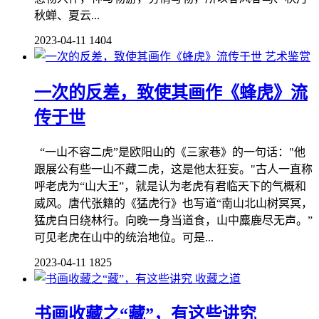
秋蝉、夏云...
2023-04-11
1404
艺术鉴赏
一次的反差，致使其画作《蜂虎》流
传于世
“一山不容二虎”是欧阳山的《三家巷》的一句话："他
跟展公有些一山不藏二虎，这是他太狂妄。"古人一直称
呼老虎为“山大王”，就是认为老虎有君临天下的气概和
威风。唐代张籍的《猛虎行》也写道“南山北山树冥冥，
猛虎白日绕林行。向晚一身当道食，山中麋鹿尽无声。”
可见老虎在山中的统治地位。可是...
2023-04-11
1825
收藏之道
书画收藏之“藏”，有这些讲究