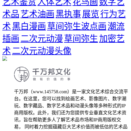
艺术鉴赏
人体艺术
花鸟画
数字艺
术品
艺术油画
黑执事
展览
行为艺
术
黑白漫画
草间弥生波点画
潮流
插画
二次元动漫
草间弥生
加密艺
术
二次元动漫头像
千万邦（www.145758.com）是一家文化艺术综合交流平
台。在这里，您可以找到绘画艺术、影像图片、数字潮
玩、数字藏品、数字艺术品和动漫头像等多种形式的IP
商用版权。此外，我们还为您提供专业垂直文化艺术资
讯，旨在帮助更多人了解艺术品市场和IP商用版权交
易， 同时着力挖掘蕴藏巨大艺术价值而被低估的艺术品