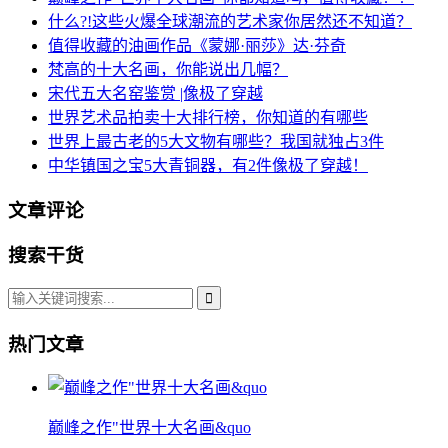
什么?!这些火爆全球潮流的艺术家你居然还不知道？
值得收藏的油画作品《蒙娜·丽莎》达·芬奇
梵高的十大名画，你能说出几幅？
宋代五大名窑鉴赏 |像极了穿越
世界艺术品拍卖十大排行榜，你知道的有哪些
世界上最古老的5大文物有哪些？我国就独占3件
中华镇国之宝5大青铜器，有2件像极了穿越！
文章评论
搜索干货
热门文章
巅峰之作"世界十大名画&quo