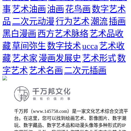
事
艺术油画
油画
花鸟画
数字艺术
品
二次元动漫
行为艺术
潮流
插画
黑白漫画
西方艺术脉络
艺术品收
藏
草间弥生
数字技术
ucca
艺术收
藏
艺术家
漫画发展史
艺术形式
数
字艺术
艺术名画
二次元插画
千万邦（www.145758.com）是一家文化艺术综合交流平
台。在这里，您可以找到绘画艺术、影像图片、数字潮
玩、数字藏品、数字艺术品和动漫头像等多种形式的IP