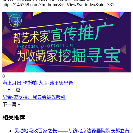
https://145758.com/?m=home&c=View&a=index&aid=331
0
海上月出 卡斯帕·大卫·弗里德里希
« 上一篇
华金·索罗拉：我只会被光吸引
下一篇 »
相关推荐
灵动地吸收百家之长 ——专访北京边锋画院院长郭立黄