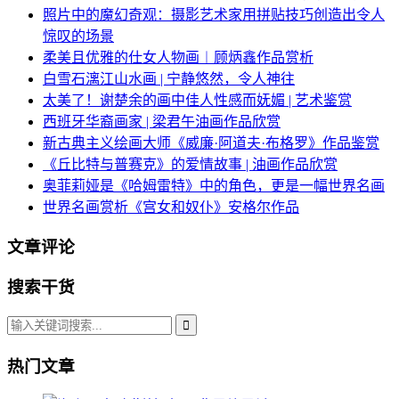
照片中的魔幻奇观：摄影艺术家用拼贴技巧创造出令人
惊叹的场景
柔美且优雅的仕女人物画︱顾炳鑫作品赏析
白雪石漓江山水画 | 宁静悠然，令人神往
太美了！谢楚余的画中佳人性感而妩媚 | 艺术鉴赏
西班牙华裔画家 | 梁君午油画作品欣赏
新古典主义绘画大师《威廉·阿道夫·布格罗》作品鉴赏
《丘比特与普赛克》的爱情故事 | 油画作品欣赏
奥菲莉娅是《哈姆雷特》中的角色，更是一幅世界名画
世界名画赏析《宫女和奴仆》安格尔作品
文章评论
搜索干货
热门文章