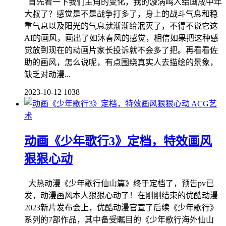
首先看一下我们主角的变化，我的漩涡鸣人给画成中年
大叔了？感觉是不是战争打多了，身上的战斗气息和稳
重气息以及阳光的气息就渐渐给泯灭了，不得不说它这
AI的画风，画出了如沐春风的感觉，相信如果把这种感
觉放到现在的动画片家长投诉就不会多了把。再看看佐
助的画风，怎么说呢，有点围绕真实人去描绘的景象，
缺乏对动漫...
2023-10-12
1038
ACG艺
术
动画《少年歌行3》定档，特效画风
狠狠心动
大热动漫《少年歌行仙山篇》终于定档了，预告pv已
发，动漫画风本人狠狠心动了！在刚刚结束的优酷动漫
2023新片发布会上，优酷动漫官宣了后续《少年歌行》
系列的7部作品，其中备受瞩目的《少年歌行海外仙山