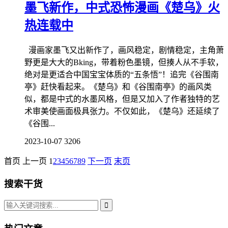
墨飞新作，中式恐怖漫画《楚乌》火
热连载中
漫画家墨飞又出新作了，画风稳定，剧情稳定，主角萧
野更是大大的Bking，带着粉色墨镜，但揍人从不手软，
绝对是更适合中国宝宝体质的“五条悟”！追完《谷围南
亭》赶快看起来。《楚乌》和《谷围南亭》的画风类
似，都是中式的水墨风格，但是又加入了作者独特的艺
术审美使画面极具张力。不仅如此，《楚乌》还延续了
《谷围...
2023-10-07
3206
首页
上一页
1
2
3
4
5
6
7
8
9
下一页
末页
搜索干货