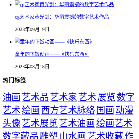
cg艺术家黄光剑：华丽震撼的数字艺术作品
2023年09月19日
童年的下饭动画——《快乐东西》
2023年08月18日
热门标签
油画
艺术品
艺术家
艺术
展览
数字
艺术
绘画
西方艺术脉络
国画
动漫
头像
艺术展览
艺术油画
绘画艺术
数字藏品
雕塑
山水画
艺术收藏
作