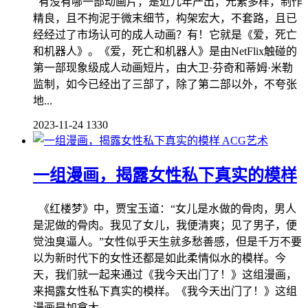
有没有哪一部动画片，是近几年产出，元素多样，制作
精良，且不拘泥于微末细节，构架宏大，不套路，且已
经经过了市场认可的成人动画？有！它就是《爱，死亡
和机器人》。《爱，死亡和机器人》是由NetFlix触碰的
第一部现象级成人动画短片，由大卫·芬奇和蒂姆·米勒
监制，如今已经出了三部了，除了第二部以外，不夸张
地...
2023-11-24
1330
ACG艺术
一组漫画，揭露女性私下真实的模样
《红楼梦》中，贾宝玉道：“女儿是水做的骨肉，男人
是泥做的骨肉。我见了女儿，我便清爽；见了男子，便
觉浊臭逼人。”女性似乎天生就多愁善感，但是千万不要
以为新时代下的女性还都是如此柔情似水的模样。今
天，我们就一起来通过《我今天出门了！》这组漫画，
来揭露女性私下真实的模样。《我今天出门了！》这组
漫画是加拿大...