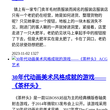
镇上有一家专门卖羊毛材质服装而闻名的服装店服装店
只有一个老奶奶在经营，她是如何进货、整理货物的
呢？只见她拿出一个按钮，地板上的一块木板消失不
见，刚进门的客人唰的一声就掉进洞里，紧接着，店里
走进了一只大肥羊，老奶奶见状马上拿起手中的按钮按
了下去，但是大肥羊实在是太肥了，卡在了洞口，老奶
奶见状使劲想把肥...
2023-11-02
1327
ACG
艺术
30年代动画美术风格成就的游戏——
《茶杯头》
《茶杯头》是一款以BOSS对战为主的经典横版卷轴类
射击游戏，于2014年微软E3发布会上公开。该游戏采用
了30年代动画片的美术风格，2017年度The Game Awards